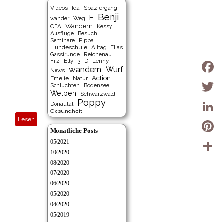
Videos
Ida
Spaziergang
Benji
F
wander
Weg
Wandern
CEA
Kessy
Ausflüge
Besuch
Seminare
Pippa
Hundeschule
Alltag
Elias
Gassirunde
Reichenau
Filz
Elly
3
D
Lenny
wandern
Wurf
News
Action
Emelie
Natur
Faceb
Schluchten
Bodensee
Welpen
Schwarzwald
Poppy
Twitter
Donautal
Gesundheit
Lesen
Linked
Monatliche Posts
Pintere
05/2021
10/2020
Teilen
08/2020
07/2020
06/2020
05/2020
04/2020
05/2019