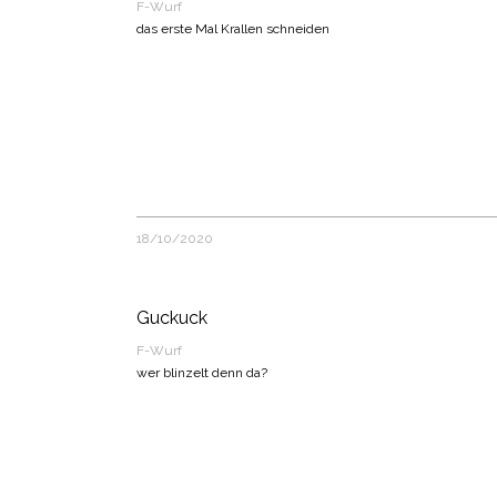
F-Wurf
das erste Mal Krallen schneiden
18/10/2020
Guckuck
F-Wurf
wer blinzelt denn da?