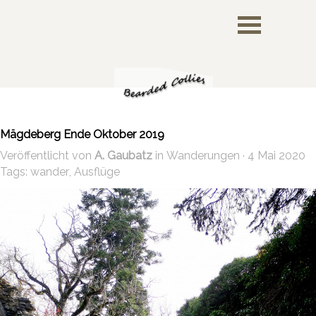
Mägdeberg Ende Oktober 2019
Veröffentlicht von
A. Gaubatz
in
Wanderungen
· 4 Mai 2020
Tags:
wander
,
Ausflüge