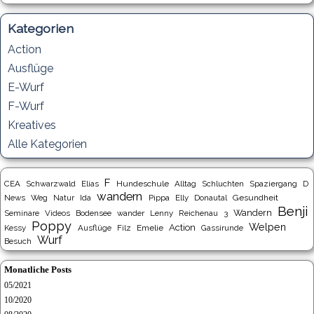
Kategorien
Action
Ausflüge
E-Wurf
F-Wurf
Kreatives
Alle Kategorien
F
CEA
Schwarzwald
Elias
Hundeschule
Alltag
Schluchten
Spaziergang
D
wandern
News
Weg
Natur
Ida
Pippa
Elly
Donautal
Gesundheit
Benji
Wandern
Seminare
Videos
Bodensee
wander
Lenny
Reichenau
3
Poppy
Welpen
Action
Kessy
Ausflüge
Filz
Emelie
Gassirunde
Wurf
Besuch
Monatliche Posts
05/2021
10/2020